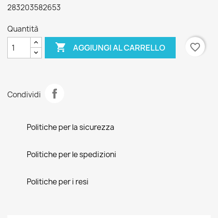
283203582653
Quantità

favorite_border
AGGIUNGI AL CARRELLO
Condividi
Politiche per la sicurezza
Politiche per le spedizioni
Politiche per i resi