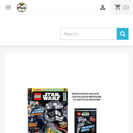
shopping_cart


(0)