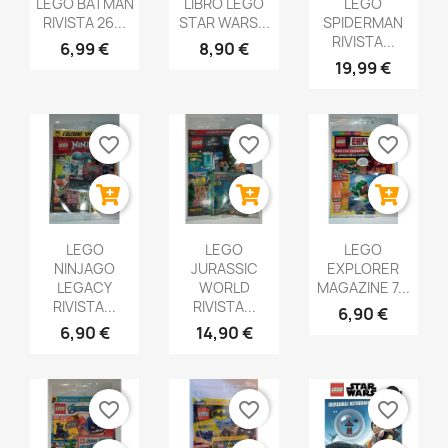
LEGO BATMAN
LIBRO LEGO
LEGO
RIVISTA 26...
STAR WARS...
SPIDERMAN
RIVISTA...
6,99 €
8,90 €
19,99 €
favorite_border
favorite_border
favorite_border
LEGO
LEGO
LEGO
NINJAGO
JURASSIC
EXPLORER
LEGACY
WORLD
MAGAZINE 7...
RIVISTA...
RIVISTA...
6,90 €
6,90 €
14,90 €
favorite_border
favorite_border
favorite_border