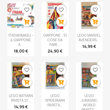
favorite_border
favorite_border
favorite_border
ITADAKIMASU -
GIAPPONE - 51
LEGO MARVEL
IL GIAPPONE
COSE DA
AVENGERS...
A...
FARE...
14,99 €
18,00 €
24,90 €
favorite_border
favorite_border
favorite_border
LEGO BATMAN
LEGO
LEGO
RIVISTA 27...
SPIDERMAN
JURASSIC
RIVISTA...
WORLD
14,99 €
RIVISTA...