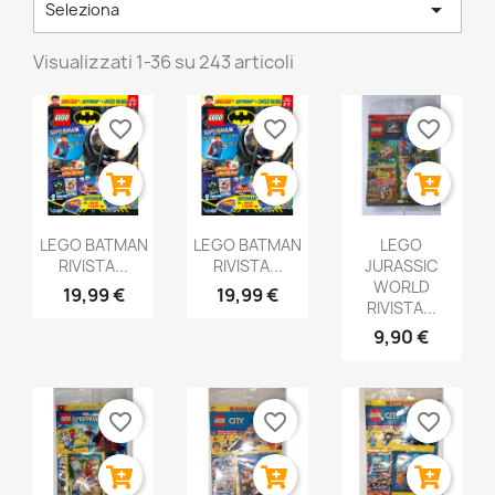

Seleziona
Visualizzati 1-36 su 243 articoli
favorite_border
favorite_border
favorite_border
LEGO BATMAN
LEGO BATMAN
LEGO
RIVISTA...
RIVISTA...
JURASSIC
WORLD
19,99 €
19,99 €
RIVISTA...
9,90 €
favorite_border
favorite_border
favorite_border