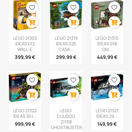
favorite_border
favorite_border
favorite_border
LEGO 21303
LEGO 21318
LEGO 21310
IDEAS 012
IDEAS 026
IDEAS 018
WALL-E
CASA...
Old...
399,99 €
299,99 €
449,99 €
favorite_border
favorite_border
favorite_border
LEGO 21322
LEGO
LEGO 21321
IDEAS 30 I...
CUUSOO
IDEAS 29...
21108
999,99 €
149,99 €
GHOSTBUSTERS