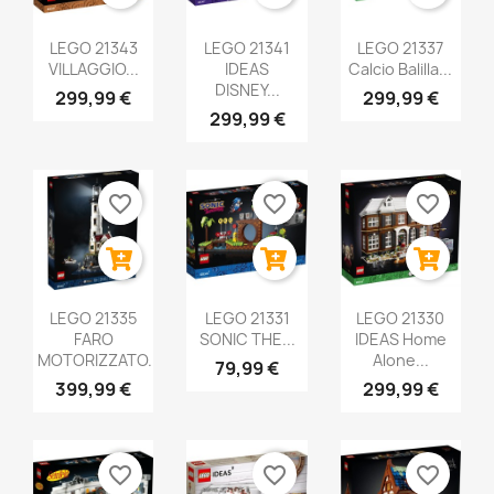
LEGO 21343
LEGO 21341
LEGO 21337
VILLAGGIO...
IDEAS
Calcio Balilla...
DISNEY...
299,99 €
299,99 €
299,99 €
favorite_border
favorite_border
favorite_border
LEGO 21335
LEGO 21331
LEGO 21330
FARO
SONIC THE...
IDEAS Home
MOTORIZZATO...
Alone...
79,99 €
399,99 €
299,99 €
favorite_border
favorite_border
favorite_border