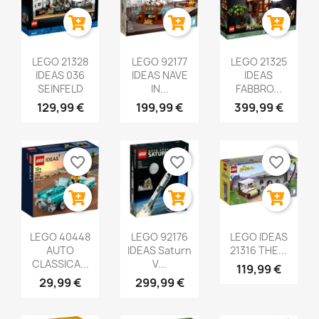
LEGO 21328
LEGO 92177
LEGO 21325
IDEAS 036
IDEAS NAVE
IDEAS
SEINFELD
IN...
FABBRO...
129,99 €
199,99 €
399,99 €
favorite_border
favorite_border
favorite_border
LEGO 40448
LEGO 92176
LEGO IDEAS
AUTO
IDEAS Saturn
21316 THE...
CLASSICA...
V...
119,99 €
29,99 €
299,99 €