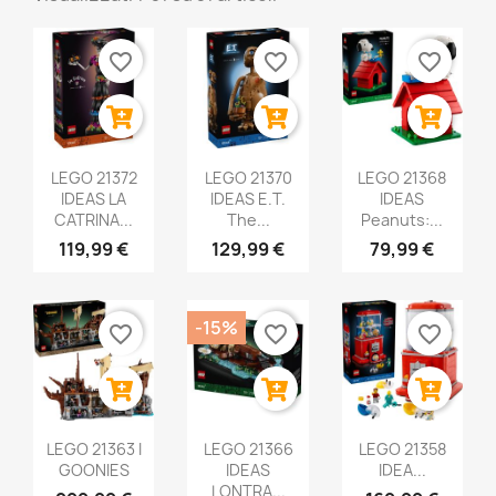
favorite_border
favorite_border
favorite_border
LEGO 21372
LEGO 21370
LEGO 21368
IDEAS LA
IDEAS E.T.
IDEAS
CATRINA...
The...
Peanuts:...
119,99 €
129,99 €
79,99 €
-15%
favorite_border
favorite_border
favorite_border
LEGO 21363 I
LEGO 21366
LEGO 21358
GOONIES
IDEAS
IDEA...
LONTRA...