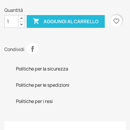
Quantità

favorite_border
AGGIUNGI AL CARRELLO
Condividi
Politiche per la sicurezza
Politiche per le spedizioni
Politiche per i resi