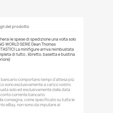
gli del prodotto
herai le spese di spedizione una volta solo
ING WORLD SERIE Dean Thomas
ASTICI La minifigure arriva reimbustata
pleta di tutto , libretto, basetta e bustina
riore)
o bancario comportano tempi d’attesa più
ico sono esclusivamente a carico vostro.
tuata solo ed esclusivamente dalla data
 conto corrente bancario.
 alla consegna, come specificato su tutte le
nto eBay, non sono da imputare al