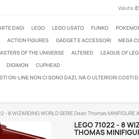
Valuta:
E
ARTE DADI
LEGO
LEGO USATO
FUNKO
POKEMO
ACTION FIGURES
GADGET E ACCESSORI
MEGA C
ASTERS OF THE UNIVERSE
ALTERED
LEAGUE OF LE
DIGIMON
CUPHEAD
STI ON-LINE NON CI SONO DAZI, IVA O ULTERIORI COSTI 
2 - 8 WIZARDING WORLD SERIE Dean Thomas MINIFIGURE 
LEGO 71022 - 8 W
THOMAS MINIFIGUR