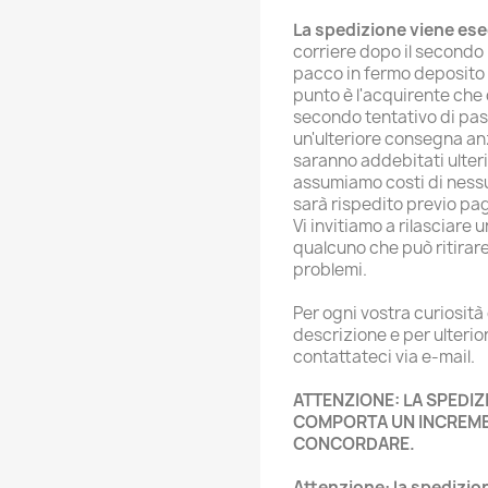
La spedizione viene es
corriere dopo il secondo
pacco in fermo deposito 
punto è l'acquirente che d
secondo tentativo di pas
un'ulteriore consegna anz
saranno addebitati ulteri
assumiamo costi di nessun 
sarà rispedito previo pag
Vi invitiamo a rilasciare 
qualcuno che può ritirare
problemi.
Per ogni vostra curiosità
descrizione e per ulteri
contattateci via e-mail.
ATTENZIONE: LA SPEDIZ
COMPORTA UN INCREME
CONCORDARE.
Attenzione: la spedizi