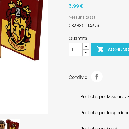
3,99 €
Nessuna tassa
283880194373
Quantità

AGGIUNG
Condividi
Politiche per la sicurez
Politiche per le spedizi
Politiche per i resi