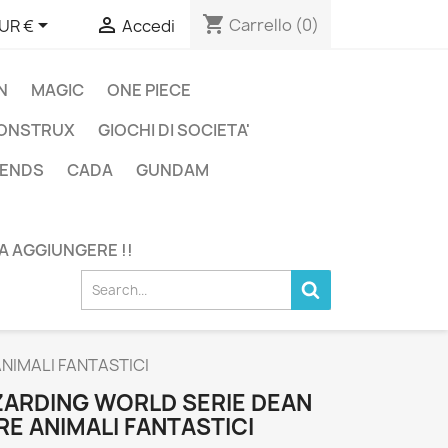
shopping_cart


Carrello
(0)
UR €
Accedi
N
MAGIC
ONE PIECE
ONSTRUX
GIOCHI DI SOCIETA'
GENDS
CADA
GUNDAM
DA AGGIUNGERE !!
ANIMALI FANTASTICI
IZARDING WORLD SERIE DEAN
E ANIMALI FANTASTICI