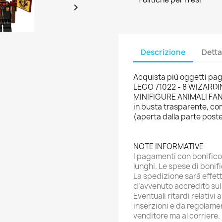

Descrizione
Detta
Acquista più oggetti pag
LEGO 71022 - 8 WIZARD
MINIFIGURE ANIMALI FANT
in busta trasparente, com
(aperta dalla parte poste
NOTE INFORMATIVE
I pagamenti con bonific
lunghi. Le spese di bonif
La spedizione sarà effet
d’avvenuto accredito sul
Eventuali ritardi relativi
inserzioni e da regolame
venditore ma al corriere.