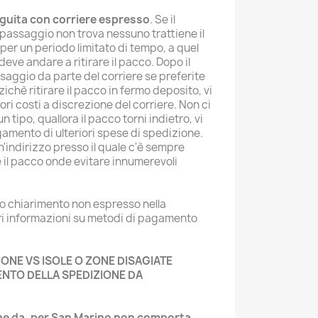
eguita con corriere espresso
. Se il
 passaggio non trova nessuno trattiene il
per un periodo limitato di tempo, a quel
eve andare a ritirare il pacco. Dopo il
saggio da parte del corriere se preferite
ichè ritirare il pacco in fermo deposito, vi
ori costi a discrezione del corriere. Non ci
tipo, quallora il pacco torni indietro, vi
amento di ulteriori spese di spedizione.
un'indirizzo presso il quale c'è sempre
 il pacco onde evitare innumerevoli
 o chiarimento non espresso nella
ori informazioni su metodi di pagamento
IONE VS ISOLE O ZONE DISAGIATE
NTO DELLA SPEDIZIONE DA
one da, per San Marino non comporta