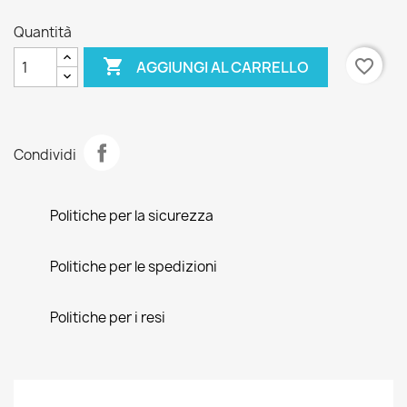
Quantità

favorite_border
AGGIUNGI AL CARRELLO
Condividi
Politiche per la sicurezza
Politiche per le spedizioni
Politiche per i resi