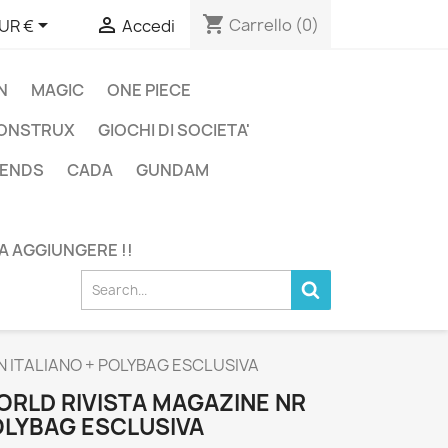
shopping_cart


Carrello
(0)
UR €
Accedi
N
MAGIC
ONE PIECE
ONSTRUX
GIOCHI DI SOCIETA'
GENDS
CADA
GUNDAM
DA AGGIUNGERE !!
N ITALIANO + POLYBAG ESCLUSIVA
ORLD RIVISTA MAGAZINE NR
POLYBAG ESCLUSIVA