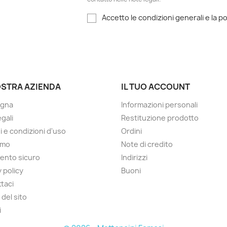
Accetto le condizioni generali e la po
OSTRA AZIENDA
IL TUO ACCOUNT
gna
Informazioni personali
gali
Restituzione prodotto
i e condizioni d'uso
Ordini
amo
Note di credito
ento sicuro
Indirizzi
 policy
Buoni
taci
del sito
i