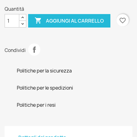
Quantità

favorite_border
AGGIUNGI AL CARRELLO
Condividi
Politiche per la sicurezza
Politiche per le spedizioni
Politiche per i resi