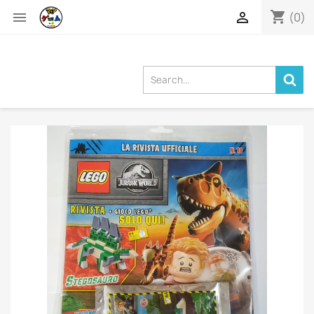
shopping_cart


(0)