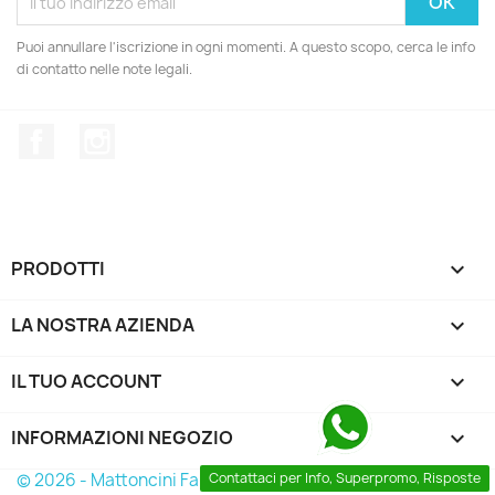
Puoi annullare l'iscrizione in ogni momenti. A questo scopo, cerca le info
di contatto nelle note legali.
Facebook
Instagram
PRODOTTI

LA NOSTRA AZIENDA

IL TUO ACCOUNT

INFORMAZIONI NEGOZIO
keyboard_arrow_down
© 2026 - Mattoncini Famosi
Contattaci per Info, Superpromo, Risposte