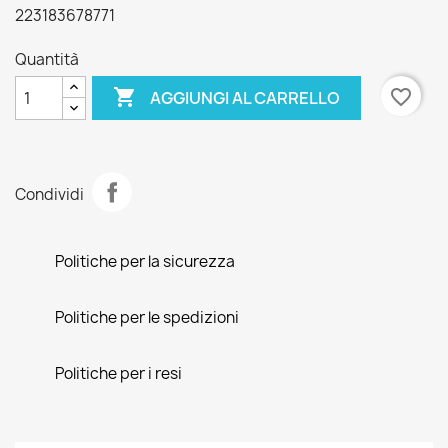
223183678771
Quantità

favorite_border
AGGIUNGI AL CARRELLO
Condividi
Politiche per la sicurezza
Politiche per le spedizioni
Politiche per i resi