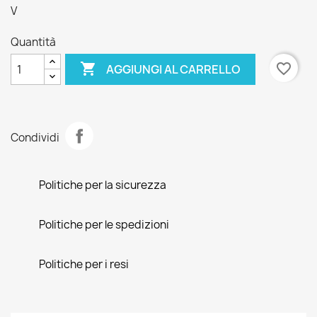
V
Quantità

favorite_border
AGGIUNGI AL CARRELLO
Condividi
Politiche per la sicurezza
Politiche per le spedizioni
Politiche per i resi