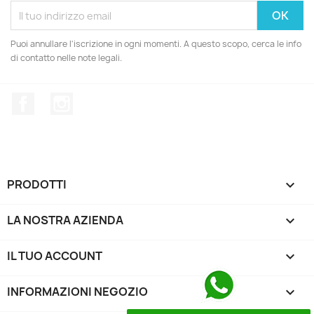
Puoi annullare l'iscrizione in ogni momenti. A questo scopo, cerca le info
di contatto nelle note legali.
Facebook
Instagram
PRODOTTI

LA NOSTRA AZIENDA

IL TUO ACCOUNT

INFORMAZIONI NEGOZIO
keyboard_arrow_down