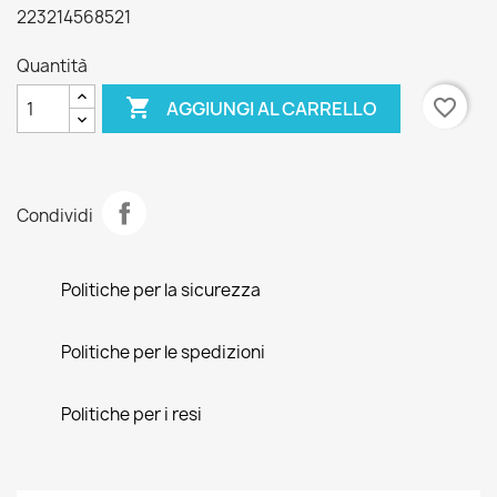
223214568521
Quantità

favorite_border
AGGIUNGI AL CARRELLO
Condividi
Politiche per la sicurezza
Politiche per le spedizioni
Politiche per i resi