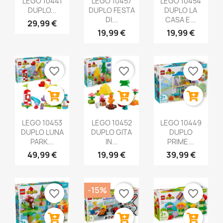
LEGO 10441
LEGO 10457
LEGO 10454
DUPLO...
DUPLO FESTA
DUPLO LA
DI...
CASA E...
29,99 €
19,99 €
19,99 €
favorite_border
favorite_border
favorite_border
LEGO 10453
LEGO 10452
LEGO 10449
DUPLO LUNA
DUPLO GITA
DUPLO
PARK...
IN...
PRIME...
49,99 €
19,99 €
39,99 €
-15%
favorite_border
favorite_border
favorite_border