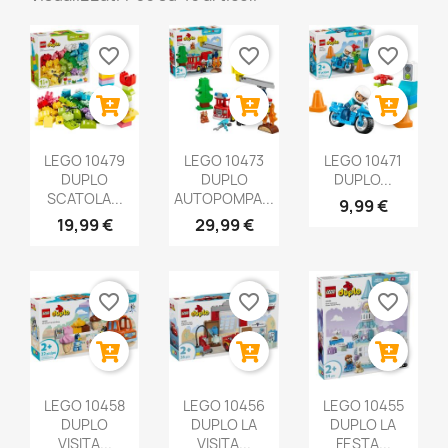
favorite_border
favorite_border
favorite_border
LEGO 10479
LEGO 10473
LEGO 10471
DUPLO
DUPLO
DUPLO...
SCATOLA...
AUTOPOMPA...
9,99 €
19,99 €
29,99 €
favorite_border
favorite_border
favorite_border
LEGO 10458
LEGO 10456
LEGO 10455
DUPLO
DUPLO LA
DUPLO LA
VISITA...
VISITA...
FESTA...