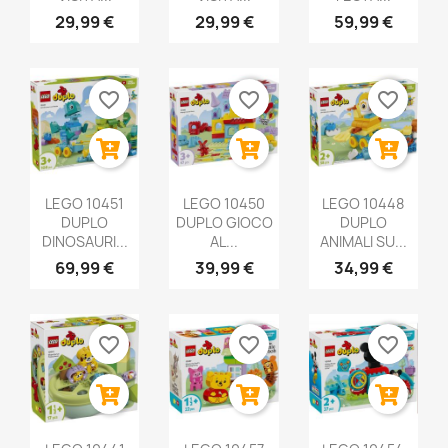
29,99 €
29,99 €
59,99 €
favorite_border
favorite_border
favorite_border
LEGO 10451
LEGO 10450
LEGO 10448
DUPLO
DUPLO GIOCO
DUPLO
DINOSAURI...
AL...
ANIMALI SU...
69,99 €
39,99 €
34,99 €
favorite_border
favorite_border
favorite_border