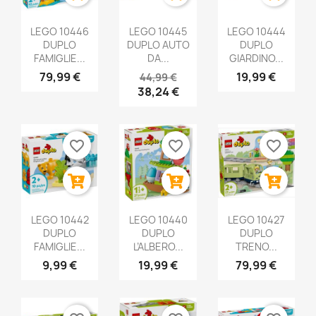
LEGO 10446
LEGO 10445
LEGO 10444
DUPLO
DUPLO AUTO
DUPLO
FAMIGLIE...
DA...
GIARDINO...
79,99 €
19,99 €
44,99 €
38,24 €
favorite_border
favorite_border
favorite_border
LEGO 10442
LEGO 10440
LEGO 10427
DUPLO
DUPLO
DUPLO
FAMIGLIE...
L’ALBERO...
TRENO...
9,99 €
19,99 €
79,99 €