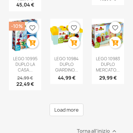
45,04 €
-10%
favorite_border
favorite_border
favorite_border
LEGO 10995
LEGO 10984
LEGO 10983
DUPLO LA
DUPLO
DUPLO
CASA...
GIARDINO...
MERCATO...
44,99 €
29,99 €
24,99 €
22,49 €
Load more
Torna all'inizio
