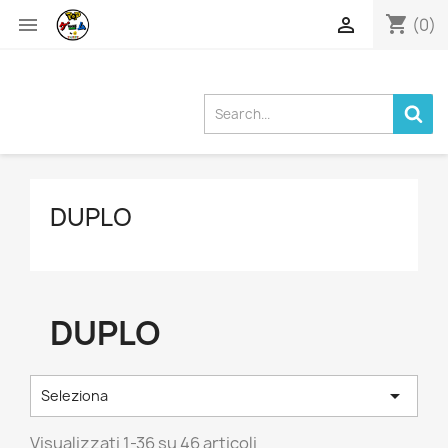
shopping_cart


(0)
DUPLO
DUPLO

Seleziona
Visualizzati 1-36 su 46 articoli