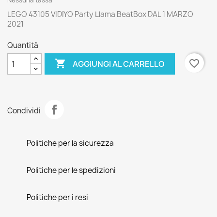
Nessuna tassa
LEGO 43105 VIDIYO Party Llama BeatBox DAL 1 MARZO
2021
Quantità

favorite_border
AGGIUNGI AL CARRELLO
Condividi
Politiche per la sicurezza
Politiche per le spedizioni
Politiche per i resi