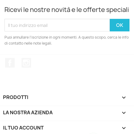
Ricevi le nostre novità e le offerte speciali
Puoi annullare l'iscrizione in ogni momenti. A questo scopo, cerca le info
di contatto nelle note legali.
Facebook
Instagram
PRODOTTI

LA NOSTRA AZIENDA

IL TUO ACCOUNT
