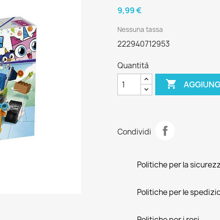
9,99 €
Nessuna tassa
222940712953
Quantità

AGGIUNG
Condividi
Politiche per la sicurez
Politiche per le spedizi
Politiche per i resi