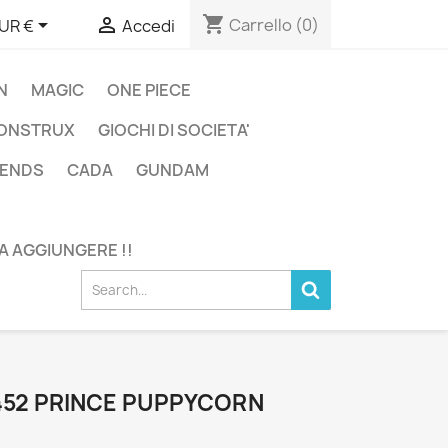
shopping_cart


Carrello
(0)
UR €
Accedi
N
MAGIC
ONE PIECE
ONSTRUX
GIOCHI DI SOCIETA'
GENDS
CADA
GUNDAM
DA AGGIUNGERE !!
1452 PRINCE PUPPYCORN