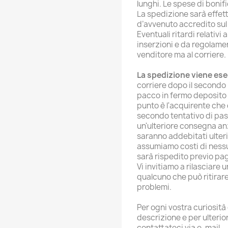
lunghi. Le spese di bonif
La spedizione sarà effet
d’avvenuto accredito sul
Eventuali ritardi relativi
inserzioni e da regolame
venditore ma al corriere.
La spedizione viene es
corriere dopo il secondo
pacco in fermo deposito 
punto è l'acquirente che d
secondo tentativo di pas
un'ulteriore consegna anz
saranno addebitati ulteri
assumiamo costi di nessun 
sarà rispedito previo pag
Vi invitiamo a rilasciare 
qualcuno che può ritirare
problemi.
Per ogni vostra curiosità
descrizione e per ulteri
contattateci via e-mail.