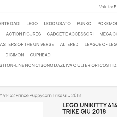
Valuta:
E
ARTE DADI
LEGO
LEGO USATO
FUNKO
POKEMO
ACTION FIGURES
GADGET E ACCESSORI
MEGA C
ASTERS OF THE UNIVERSE
ALTERED
LEAGUE OF LE
DIGIMON
CUPHEAD
STI ON-LINE NON CI SONO DAZI, IVA O ULTERIORI COSTI 
 41452 Prince Puppycorn Trike GIU 2018
LEGO UNIKITTY 4
TRIKE GIU 2018