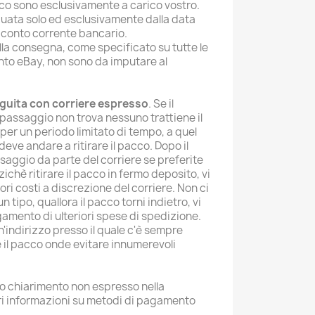
ico sono esclusivamente a carico vostro.
tuata solo ed esclusivamente dalla data
 conto corrente bancario.
 alla consegna, come specificato su tutte le
nto eBay, non sono da imputare al
eguita con corriere espresso
. Se il
 passaggio non trova nessuno trattiene il
per un periodo limitato di tempo, a quel
eve andare a ritirare il pacco. Dopo il
saggio da parte del corriere se preferite
ichè ritirare il pacco in fermo deposito, vi
ori costi a discrezione del corriere. Non ci
tipo, quallora il pacco torni indietro, vi
amento di ulteriori spese di spedizione.
un'indirizzo presso il quale c'è sempre
 il pacco onde evitare innumerevoli
 o chiarimento non espresso nella
ori informazioni su metodi di pagamento