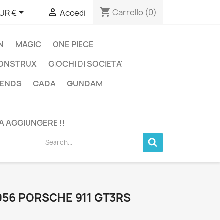
shopping_cart


Carrello
(0)
UR €
Accedi
N
MAGIC
ONE PIECE
ONSTRUX
GIOCHI DI SOCIETA'
GENDS
CADA
GUNDAM
DA AGGIUNGERE !!
056 PORSCHE 911 GT3RS