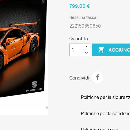
799,00 €
Nessuna tassa
222159859650
Quantità

AGGIUNG
Condividi
Politiche per la sicurez
Politiche per le spedizi
Politiche per i resi