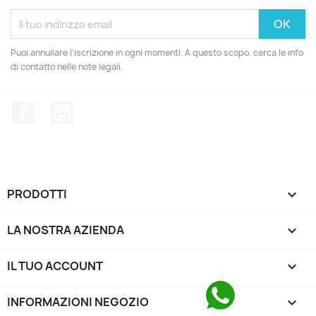
Puoi annullare l'iscrizione in ogni momenti. A questo scopo, cerca le info
di contatto nelle note legali.
Facebook
Instagram
PRODOTTI

LA NOSTRA AZIENDA

IL TUO ACCOUNT

INFORMAZIONI NEGOZIO
keyboard_arrow_down