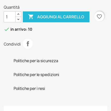
Quantità

favorite_border
AGGIUNGI AL CARRELLO

in arrivo: 10
Condividi
Politiche per la sicurezza
Politiche per le spedizioni
Politiche per i resi