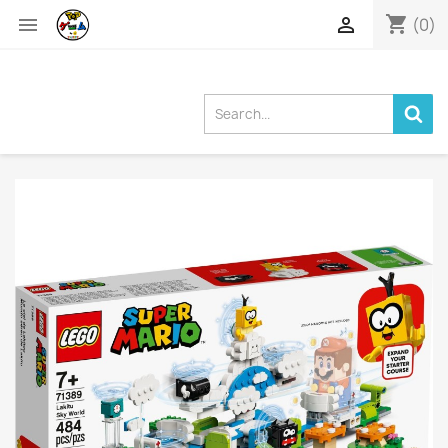
shopping_cart


(0)