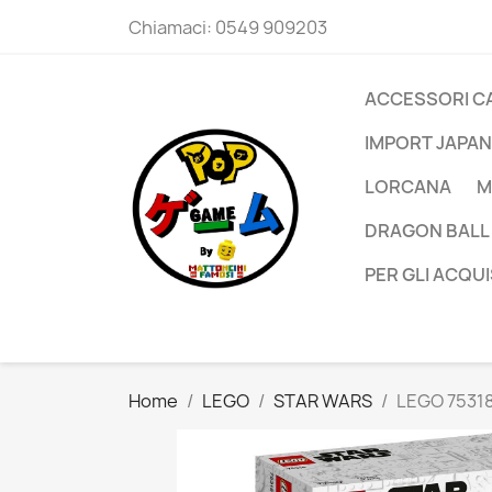
Chiamaci:
0549 909203
ACCESSORI C
IMPORT JAPAN
LORCANA
M
DRAGON BALL
PER GLI ACQUI
Home
LEGO
STAR WARS
LEGO 7531