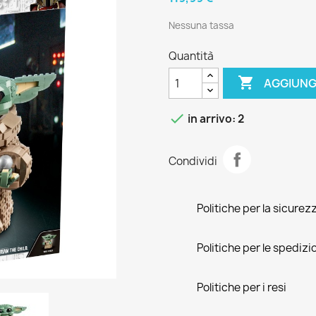
Nessuna tassa
Quantità

AGGIUNG

in arrivo: 2
Condividi
Politiche per la sicurez
Politiche per le spedizi
Politiche per i resi