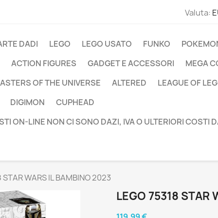
Valuta:
E
ARTE DADI
LEGO
LEGO USATO
FUNKO
POKEMO
ACTION FIGURES
GADGET E ACCESSORI
MEGA C
ASTERS OF THE UNIVERSE
ALTERED
LEAGUE OF LE
DIGIMON
CUPHEAD
STI ON-LINE NON CI SONO DAZI, IVA O ULTERIORI COSTI 
8 STAR WARS IL BAMBINO 2023
LEGO 75318 STAR 
119,99 €