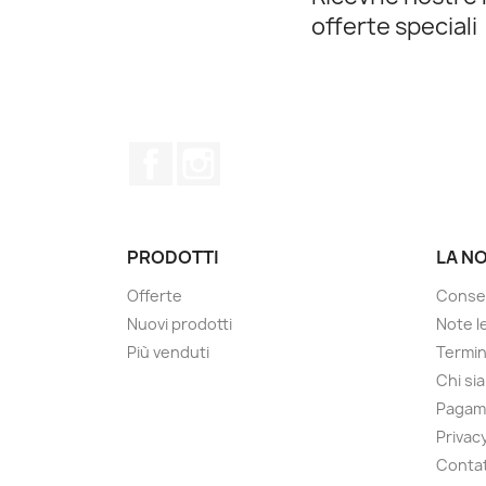
offerte speciali
Facebook
Instagram
PRODOTTI
LA N
Offerte
Conse
Nuovi prodotti
Note le
Più venduti
Termin
Chi si
Pagam
Privacy
Contat