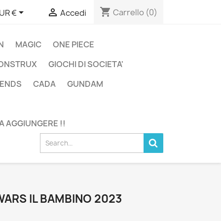
shopping_cart


Carrello
(0)
UR €
Accedi
N
MAGIC
ONE PIECE
ONSTRUX
GIOCHI DI SOCIETA'
GENDS
CADA
GUNDAM
DA AGGIUNGERE !!
WARS IL BAMBINO 2023