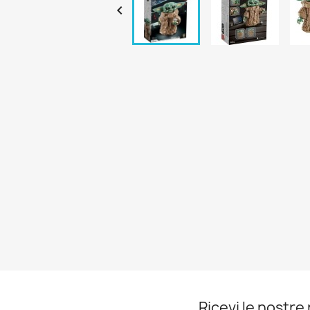

Ricevi le nostre 