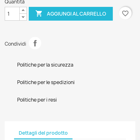
Quantità

favorite_border
AGGIUNGI AL CARRELLO
Condividi
Politiche per la sicurezza
Politiche per le spedizioni
Politiche per i resi
Dettagli del prodotto