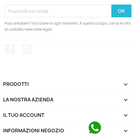
Puoi annullare l'iscrizione in ogni momenti. A questo scopo, cerca le info
di contatto nelle note legali.
Facebook
Instagram
PRODOTTI

LA NOSTRA AZIENDA

IL TUO ACCOUNT

INFORMAZIONI NEGOZIO
keyboard_arrow_down