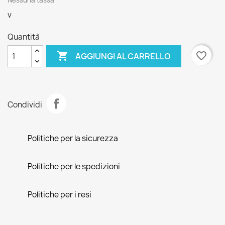
Nessuna tassa
v
Quantità

favorite_border
AGGIUNGI AL CARRELLO
Condividi
Politiche per la sicurezza
Politiche per le spedizioni
Politiche per i resi