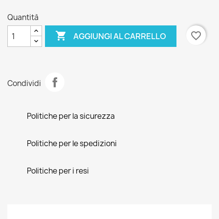
Quantità

favorite_border
AGGIUNGI AL CARRELLO
Condividi
Politiche per la sicurezza
Politiche per le spedizioni
Politiche per i resi