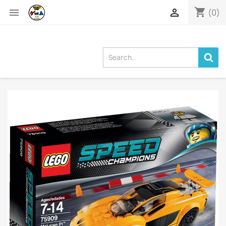
shopping_cart


(0)