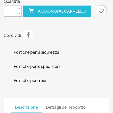
Quantità

favorite_border
AGGIUNGI AL CARRELLO
Condividi
Politiche per la sicurezza
Politiche per le spedizioni
Politiche per i resi
Descrizione
Dettagli del prodotto