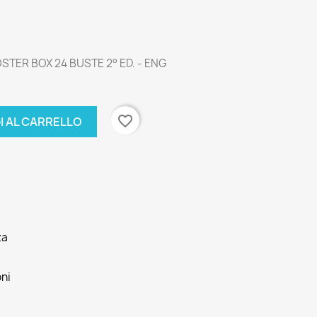
TER BOX 24 BUSTE 2° ED. - ENG
favorite_border
I AL CARRELLO
za
oni