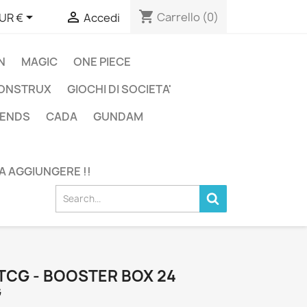
shopping_cart


Carrello
(0)
UR €
Accedi
N
MAGIC
ONE PIECE
ONSTRUX
GIOCHI DI SOCIETA'
GENDS
CADA
GUNDAM
DA AGGIUNGERE !!
CG - BOOSTER BOX 24
G