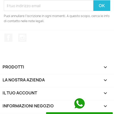
Puoi annullare l'iscrizione in ogni momenti. A questo scopo, cerca le info
di contatto nelle note legali.
Facebook
Instagram
PRODOTTI

LA NOSTRA AZIENDA

IL TUO ACCOUNT

INFORMAZIONI NEGOZIO
keyboard_arrow_down