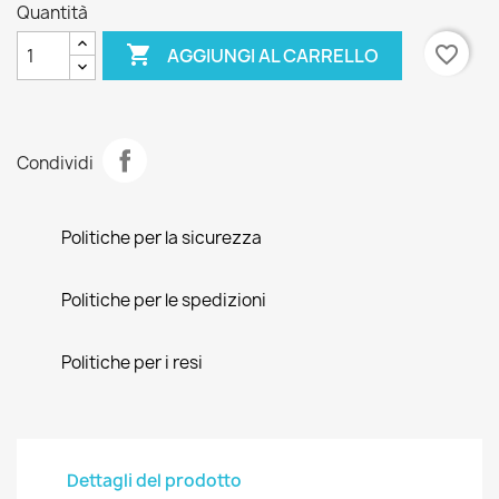
Quantità

favorite_border
AGGIUNGI AL CARRELLO
Condividi
Politiche per la sicurezza
Politiche per le spedizioni
Politiche per i resi
Dettagli del prodotto