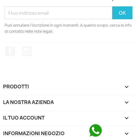
Puoi annullare l'iscrizione in ogni momenti. A questo scopo, cerca le info
di contatto nelle note legali.
Facebook
Instagram
PRODOTTI

LA NOSTRA AZIENDA

IL TUO ACCOUNT

INFORMAZIONI NEGOZIO
keyboard_arrow_down