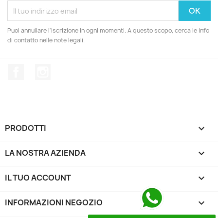
Puoi annullare l'iscrizione in ogni momenti. A questo scopo, cerca le info
di contatto nelle note legali.
Facebook
Instagram
PRODOTTI

LA NOSTRA AZIENDA

IL TUO ACCOUNT

INFORMAZIONI NEGOZIO
keyboard_arrow_down