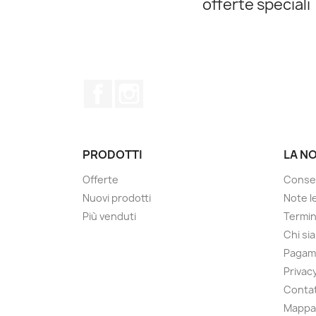
offerte speciali
Facebook
Instagram
PRODOTTI
LA N
Offerte
Conse
Nuovi prodotti
Note le
Più venduti
Termin
Chi si
Pagam
Privacy
Contat
Mappa 