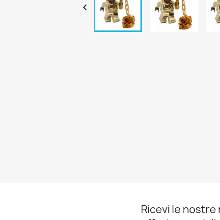

Ricevi le nostre 