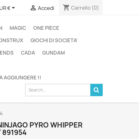
shopping_cart


Carrello
(0)
UR €
Accedi
N
MAGIC
ONE PIECE
ONSTRUX
GIOCHI DI SOCIETA'
GENDS
CADA
GUNDAM
DA AGGIUNGERE !!
54
 NINJAGO PYRO WHIPPER
 891954