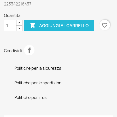
223342216437
Quantità

favorite_border
AGGIUNGI AL CARRELLO
Condividi
Politiche per la sicurezza
Politiche per le spedizioni
Politiche per i resi