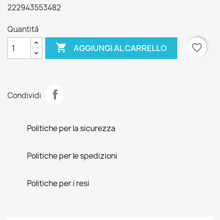
222943553482
Quantità

favorite_border
AGGIUNGI AL CARRELLO
Condividi
Politiche per la sicurezza
Politiche per le spedizioni
Politiche per i resi