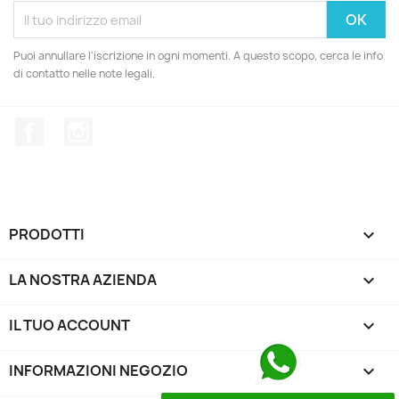
Puoi annullare l'iscrizione in ogni momenti. A questo scopo, cerca le info
di contatto nelle note legali.
Facebook
Instagram
PRODOTTI

LA NOSTRA AZIENDA

IL TUO ACCOUNT

INFORMAZIONI NEGOZIO
keyboard_arrow_down