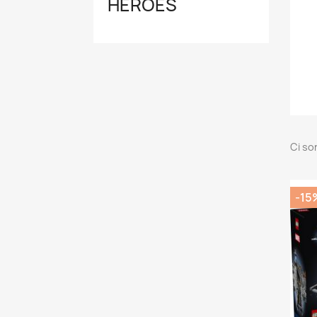
HEROES
Ci so
-15