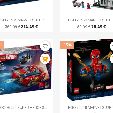
Anteprima
Anteprima


EGO 76354 MARVEL SUPER...
LEGO 76350 MARVEL SUPER.
314,49 €
76,49 €
369,99 €
89,99 €
%
-15%
favorite_border
fa
Anteprima
Anteprima


GO 76336 SUPER HEROES...
LEGO 76326 MARVEL SUPER.