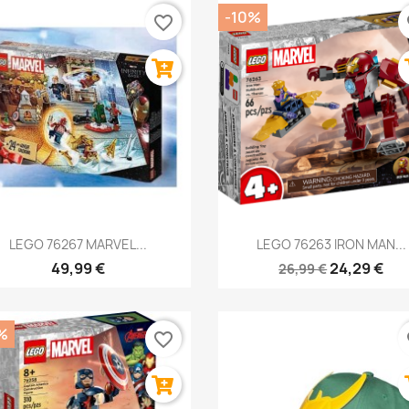
-10%
favorite_border
fa
Anteprima
Anteprima


LEGO 76267 MARVEL...
LEGO 76263 IRON MAN...
49,99 €
24,29 €
26,99 €
%
favorite_border
fa