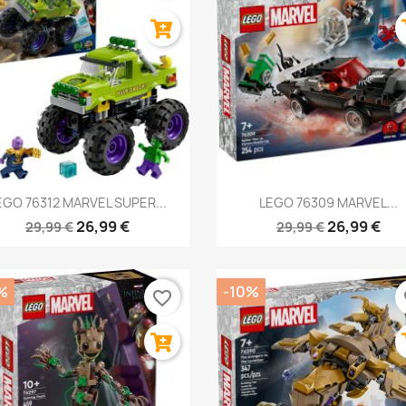
Anteprima
Anteprima


EGO 76312 MARVEL SUPER...
LEGO 76309 MARVEL...
26,99 €
26,99 €
29,99 €
29,99 €
%
-10%
favorite_border
fa