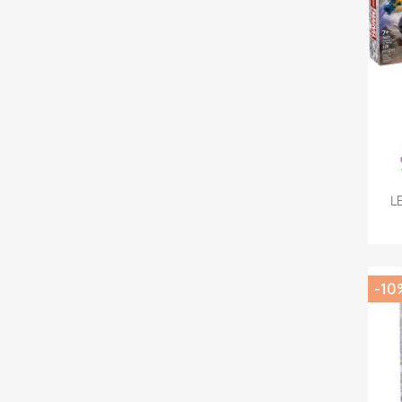
L
-10