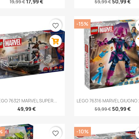
17,99 €
50,99 €
19,99 €
59,99 €
-15%
favorite_border
fa
Anteprima
Anteprima


EGO 76321 MARVEL SUPER...
LEGO 76316 MARVEL GIUGNO 
49,99 €
50,99 €
59,99 €
%
-10%
favorite_border
fa