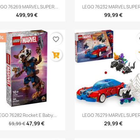
Anteprima
Anteprima


EGO 76269 MARVEL SUPER...
LEGO 76232 MARVEL SUPER.
499,99 €
99,99 €
0%
favorite_border
fa
Anteprima
Anteprima


EGO 76282 Rocket E Baby...
LEGO 76279 MARVEL SUPER.
47,99 €
29,99 €
59,99 €