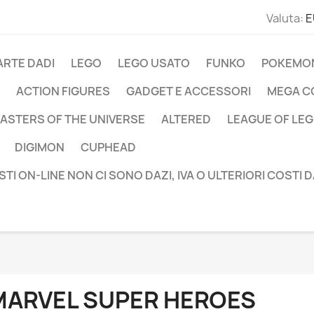
Valuta:
E
ARTE DADI
LEGO
LEGO USATO
FUNKO
POKEMO
ACTION FIGURES
GADGET E ACCESSORI
MEGA C
ASTERS OF THE UNIVERSE
ALTERED
LEAGUE OF LE
DIGIMON
CUPHEAD
STI ON-LINE NON CI SONO DAZI, IVA O ULTERIORI COSTI 
MARVEL SUPER HEROES