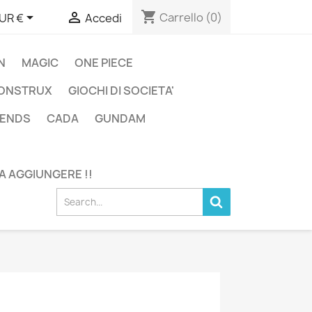
shopping_cart


Carrello
(0)
UR €
Accedi
N
MAGIC
ONE PIECE
ONSTRUX
GIOCHI DI SOCIETA'
GENDS
CADA
GUNDAM
DA AGGIUNGERE !!