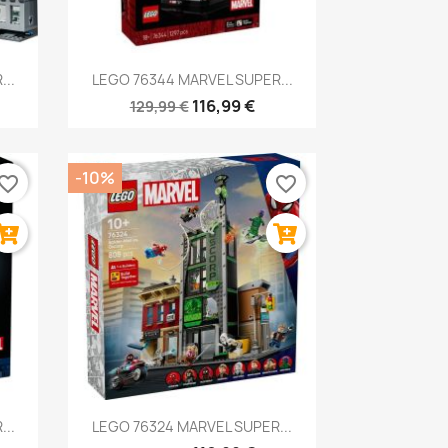
Anteprima

..
LEGO 76344 MARVEL SUPER...
116,99 €
129,99 €
-10%
vorite_border
favorite_border
Anteprima

..
LEGO 76324 MARVEL SUPER...