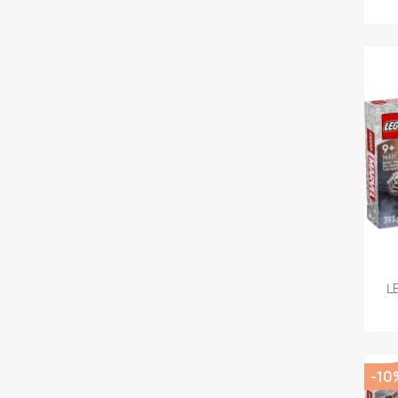
L
-10