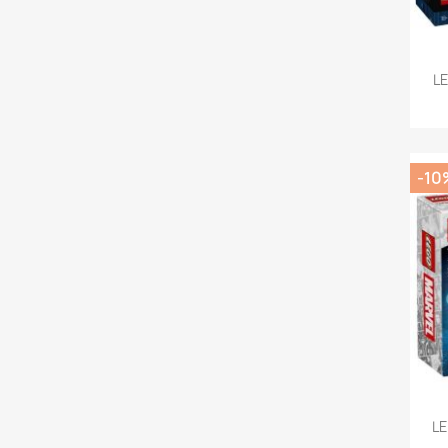
L
-10
LE