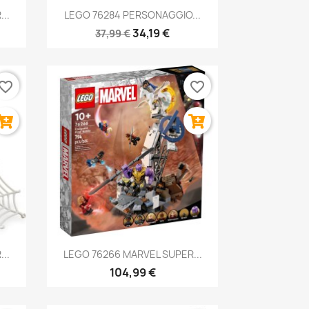
Anteprima

..
LEGO 76284 PERSONAGGIO...
34,19 €
37,99 €
vorite_border
favorite_border
Anteprima

..
LEGO 76266 MARVEL SUPER...
104,99 €