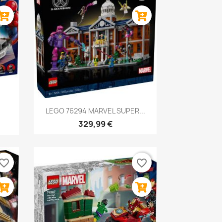
Anteprima

LEGO 76294 MARVEL SUPER...
329,99 €
vorite_border
favorite_border