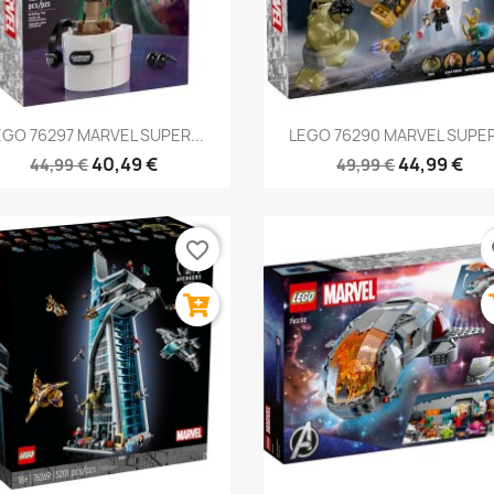
Anteprima
Anteprima


EGO 76297 MARVEL SUPER...
LEGO 76290 MARVEL SUPER.
40,49 €
44,99 €
44,99 €
49,99 €
favorite_border
fa