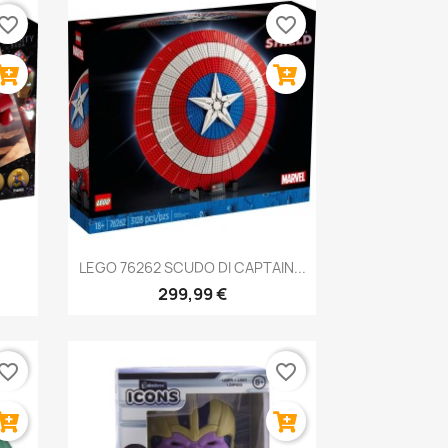
vorite_border
favorite_border
Anteprima

LEGO 76262 SCUDO DI CAPTAIN...
299,99 €
vorite_border
favorite_border