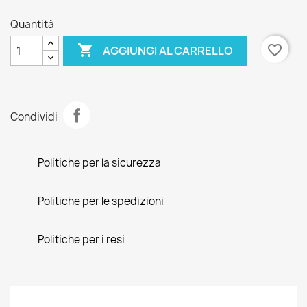
Quantità

favorite_border
AGGIUNGI AL CARRELLO
Condividi
Politiche per la sicurezza
Politiche per le spedizioni
Politiche per i resi