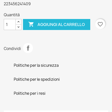
223456241409
Quantità

favorite_border
AGGIUNGI AL CARRELLO
Condividi
Politiche per la sicurezza
Politiche per le spedizioni
Politiche per i resi