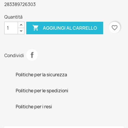
283389726303
Quantità

favorite_border
AGGIUNGI AL CARRELLO
Condividi
Politiche per la sicurezza
Politiche per le spedizioni
Politiche per i resi