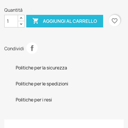
Quantità

favorite_border
AGGIUNGI AL CARRELLO
Condividi
Politiche per la sicurezza
Politiche per le spedizioni
Politiche per i resi