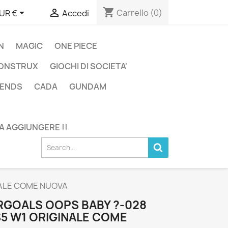
shopping_cart


Carrello
(0)
UR €
Accedi
N
MAGIC
ONE PIECE
ONSTRUX
GIOCHI DI SOCIETA'
GENDS
CADA
GUNDAM
DA AGGIUNGERE !!
NALE COME NUOVA
IRGOALS OOPS BABY ?-028
S5 W1 ORIGINALE COME