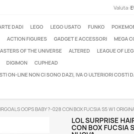
Valuta:
E
ARTE DADI
LEGO
LEGO USATO
FUNKO
POKEMO
ACTION FIGURES
GADGET E ACCESSORI
MEGA C
ASTERS OF THE UNIVERSE
ALTERED
LEAGUE OF LE
DIGIMON
CUPHEAD
STI ON-LINE NON CI SONO DAZI, IVA O ULTERIORI COSTI 
AIRGOALS OOPS BABY ?-028 CON BOX FUCSIA S5 W1 ORIGI
LOL SURPRISE HA
CON BOX FUCSIA 