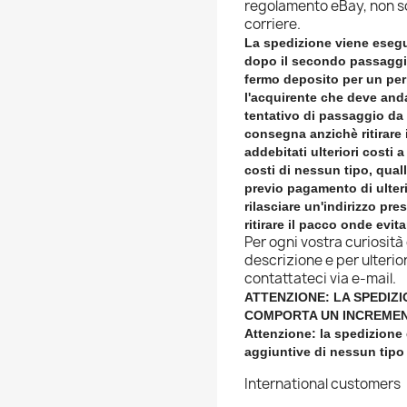
regolamento eBay, non so
corriere.
La spedizione viene esegu
dopo il secondo passaggio
fermo deposito per un per
l'acquirente che deve anda
tentativo di passaggio da p
consegna anzichè ritirare 
addebitati ulteriori costi
costi di nessun tipo, quall
previo pagamento di ulteri
rilasciare un'indirizzo pr
ritirare il pacco onde evi
Per ogni vostra curiosità
descrizione e per ulteri
contattateci via e-mail.
ATTENZIONE: LA SPEDIZI
COMPORTA UN INCREMEN
Attenzione: la spedizione
aggiuntive di nessun tipo
International customers