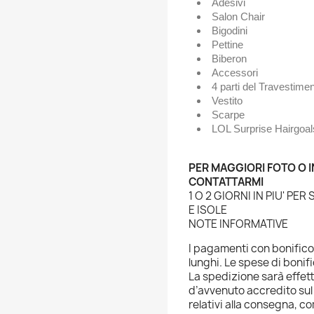
Adesivi
Salon Chair
Bigodini
Pettine
Biberon
Accessori
4 parti del Travestime
Vestito
Scarpe
LOL Surprise Hairgoa
PER MAGGIORI FOTO O 
CONTATTARMI
1 O 2 GIORNI IN PIU' PE
E ISOLE
NOTE INFORMATIVE
I pagamenti con bonific
lunghi. Le spese di bonif
La spedizione sarà effet
d’avvenuto accredito sul 
relativi alla consegna, co