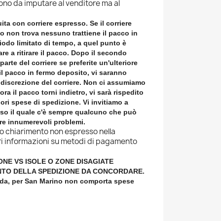
no da imputare al venditore ma al
ita con corriere espresso
. Se il corriere
 non trova nessuno trattiene il pacco in
iodo limitato di tempo, a quel punto è
re a ritirare il pacco. Dopo il secondo
arte del corriere se preferite un'ulteriore
il pacco in fermo deposito, vi saranno
 a discrezione del corriere. Non ci assumiamo
ora il pacco torni indietro, vi sarà rispedito
ori spese di spedizione. Vi invitiamo a
esso il quale c'è sempre qualcuno che può
tare innumerevoli problemi.
 o chiarimento non espresso nella
ori informazioni su metodi di pagamento
ONE VS ISOLE O ZONE DISAGIATE
TO DELLA SPEDIZIONE DA CONCORDARE.
 da, per San Marino non comporta spese