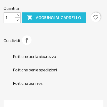
Quantità

favorite_border
AGGIUNGI AL CARRELLO
Condividi
Politiche per la sicurezza
Politiche per le spedizioni
Politiche per i resi