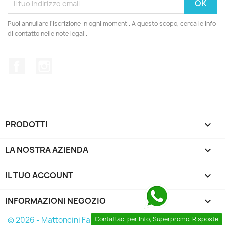
Puoi annullare l'iscrizione in ogni momenti. A questo scopo, cerca le info
di contatto nelle note legali.
Facebook
Instagram
PRODOTTI

LA NOSTRA AZIENDA

IL TUO ACCOUNT

INFORMAZIONI NEGOZIO
keyboard_arrow_down
© 2026 - Mattoncini Famosi
Contattaci per Info, Superpromo, Risposte