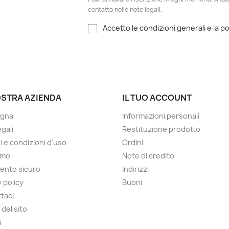
contatto nelle note legali.
Accetto le condizioni generali e la po
OSTRA AZIENDA
IL TUO ACCOUNT
gna
Informazioni personali
gali
Restituzione prodotto
i e condizioni d'uso
Ordini
amo
Note di credito
ento sicuro
Indirizzi
 policy
Buoni
taci
del sito
i