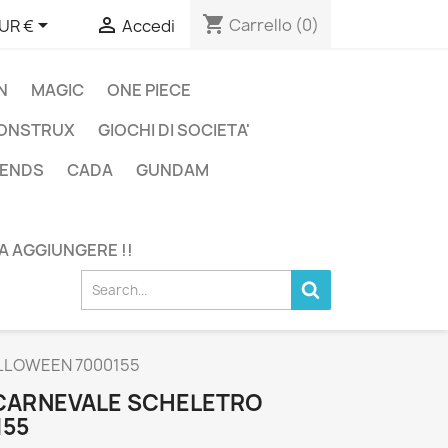
shopping_cart


Carrello
(0)
UR €
Accedi
N
MAGIC
ONE PIECE
ONSTRUX
GIOCHI DI SOCIETA'
GENDS
CADA
GUNDAM
DA AGGIUNGERE !!
LLOWEEN 7000155
CARNEVALE SCHELETRO
155