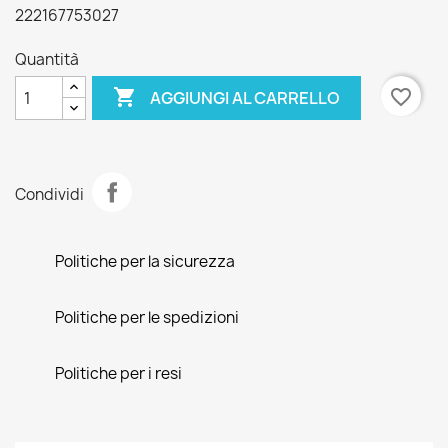
222167753027
Quantità

favorite_border
AGGIUNGI AL CARRELLO
Condividi
Politiche per la sicurezza
Politiche per le spedizioni
Politiche per i resi