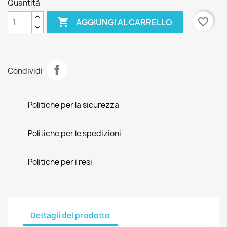
Quantità

favorite_border
AGGIUNGI AL CARRELLO
Condividi
Politiche per la sicurezza
Politiche per le spedizioni
Politiche per i resi
Dettagli del prodotto