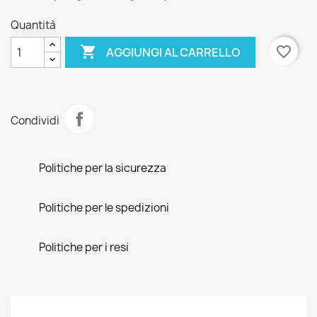
Quantità

favorite_border
AGGIUNGI AL CARRELLO
Condividi
Politiche per la sicurezza
Politiche per le spedizioni
Politiche per i resi