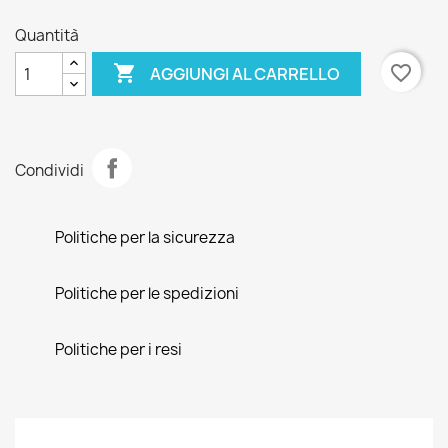
Quantità

favorite_border
AGGIUNGI AL CARRELLO
Condividi
Politiche per la sicurezza
Politiche per le spedizioni
Politiche per i resi