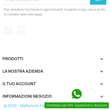
Puoi annullare l'iscrizione in ogni momenti. A questo scopo, cerca le info
di contatto nelle note legali.
Facebook
Instagram
PRODOTTI

LA NOSTRA AZIENDA

IL TUO ACCOUNT

INFORMAZIONI NEGOZIO
keyboard_arrow_down
© 2026 - Mattoncini Famosi
Contattaci per Info, Superpromo, Risposte