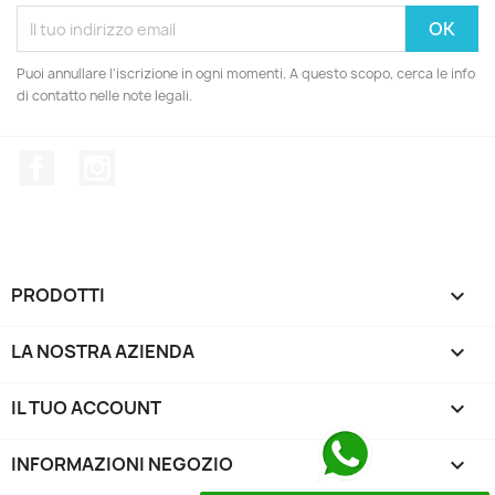
Puoi annullare l'iscrizione in ogni momenti. A questo scopo, cerca le info
di contatto nelle note legali.
Facebook
Instagram
PRODOTTI

LA NOSTRA AZIENDA

IL TUO ACCOUNT

INFORMAZIONI NEGOZIO
keyboard_arrow_down