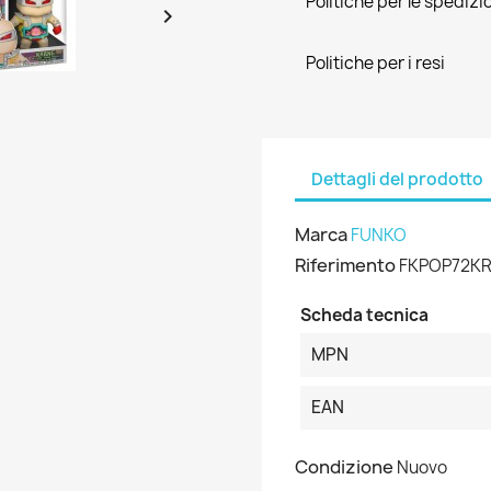
Politiche per le spedizi

Politiche per i resi
Dettagli del prodotto
Marca
FUNKO
Riferimento
FKPOP72K
Scheda tecnica
MPN
EAN
Condizione
Nuovo