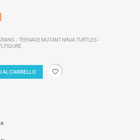
KRANG - TEENAGE MUTANT NINJA TURTLES -
YL FIGURE
favorite_border
I AL CARRELLO
za