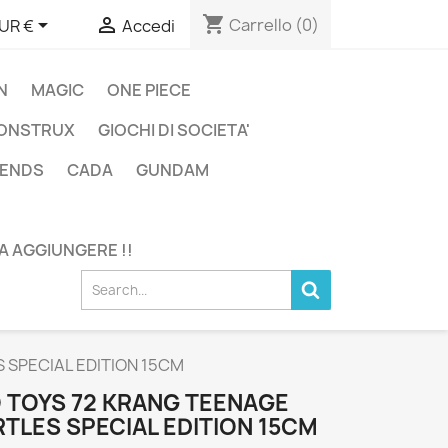
shopping_cart


Carrello
(0)
UR €
Accedi
N
MAGIC
ONE PIECE
ONSTRUX
GIOCHI DI SOCIETA'
GENDS
CADA
GUNDAM
DA AGGIUNGERE !!
 SPECIAL EDITION 15CM
 TOYS 72 KRANG TEENAGE
TLES SPECIAL EDITION 15CM