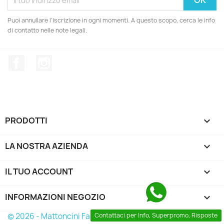
Puoi annullare l'iscrizione in ogni momenti. A questo scopo, cerca le info
di contatto nelle note legali.
Facebook
Instagram
PRODOTTI

LA NOSTRA AZIENDA

IL TUO ACCOUNT

INFORMAZIONI NEGOZIO
keyboard_arrow_down
© 2026 - Mattoncini Famosi
Contattaci per Info, Superpromo, Risposte