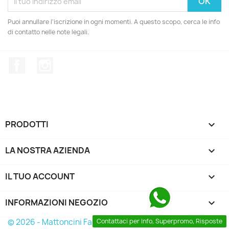
Puoi annullare l'iscrizione in ogni momenti. A questo scopo, cerca le info
di contatto nelle note legali.
Facebook
Instagram
PRODOTTI

LA NOSTRA AZIENDA

IL TUO ACCOUNT

INFORMAZIONI NEGOZIO
keyboard_arrow_down
© 2026 - Mattoncini Famosi
Contattaci per Info, Superpromo, Risposte