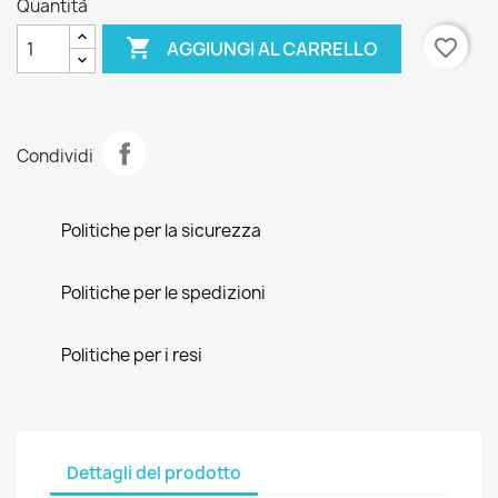
Quantità

favorite_border
AGGIUNGI AL CARRELLO
Condividi
Politiche per la sicurezza
Politiche per le spedizioni
Politiche per i resi
Dettagli del prodotto