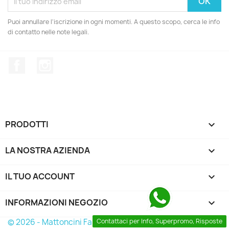
Puoi annullare l'iscrizione in ogni momenti. A questo scopo, cerca le info
di contatto nelle note legali.
Facebook
Instagram
PRODOTTI

LA NOSTRA AZIENDA

IL TUO ACCOUNT

INFORMAZIONI NEGOZIO
keyboard_arrow_down
© 2026 - Mattoncini Famosi
Contattaci per Info, Superpromo, Risposte