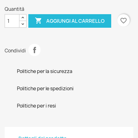
Quantità

favorite_border
AGGIUNGI AL CARRELLO
Condividi
Politiche per la sicurezza
Politiche per le spedizioni
Politiche per i resi