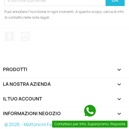
Puoi annullare l'iscrizione in ogni momenti. A questo scopo, cerca le info
di contatto nelle note legali.
Facebook
Instagram
PRODOTTI

LA NOSTRA AZIENDA

IL TUO ACCOUNT

INFORMAZIONI NEGOZIO
keyboard_arrow_down
© 2026 - Mattoncini Famosi
Contattaci per Info, Superpromo, Risposte