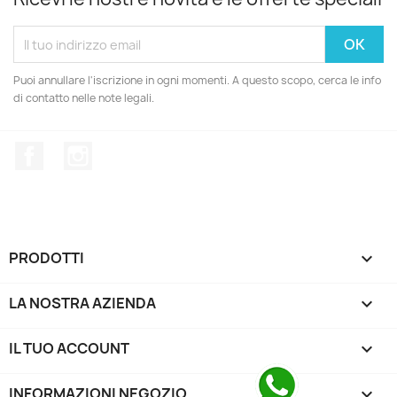
Puoi annullare l'iscrizione in ogni momenti. A questo scopo, cerca le info
di contatto nelle note legali.
Facebook
Instagram
PRODOTTI

LA NOSTRA AZIENDA

IL TUO ACCOUNT

INFORMAZIONI NEGOZIO
keyboard_arrow_down